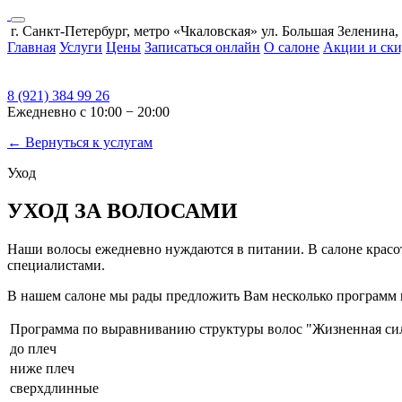
г. Санкт-Петербург, метро «Чкаловская» ул. Большая Зеленина,
Главная
Услуги
Цены
Записаться онлайн
О салоне
Акции и ск
8 (921) 384 99 26
Ежедневно с 10:00 − 20:00
← Вернуться к услугам
Уход
УХОД ЗА ВОЛОСАМИ
Наши волосы ежедневно нуждаются в питании. В салоне красо
специалистами.
В нашем салоне мы рады предложить Вам несколько программ п
Программа по выравниванию структуры волос "Жизненная си
до плеч
ниже плеч
сверхдлинные